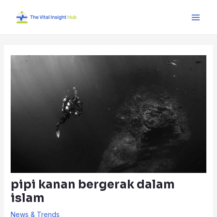
Skip
Post
Main
to
navigation
Men
content
pipi kanan bergerak dalam
islam
News & Trends